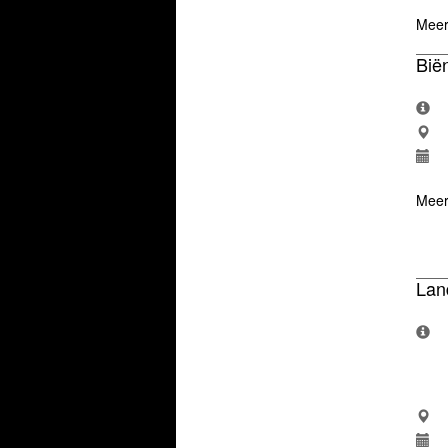
Meer
Bië
Meer
Lan