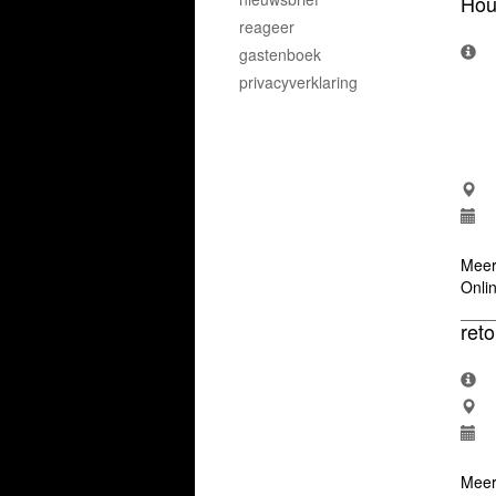
Hou
reageer
gastenboek
privacyverklaring
Meer
Onli
reto
Meer