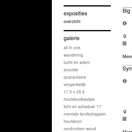
Big 
exposities
overzicht
galerie
all in one
wandering
Meer
lucht en adem
Sym
ecocide
quarantaine
vergankelijk
17.5 x 25.5
houtskoolkastjes
licht en schaduw '17
mentale landschappen
houtskool
verdronken woud
Meer