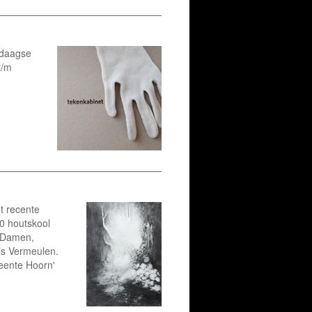
ndaagse
t/m
t recente
0 houtskool
n Damen,
ls Vermeulen.
eente Hoorn'