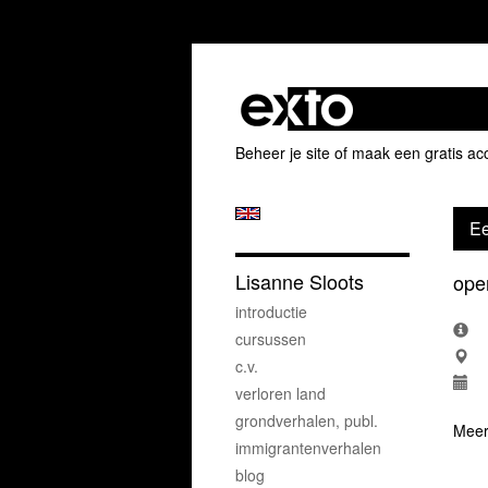
Beheer je site
of
maak een gratis ac
Ee
Lisanne Sloots
open
introductie
cursussen
c.v.
verloren land
grondverhalen, publ.
Meer
immigrantenverhalen
blog