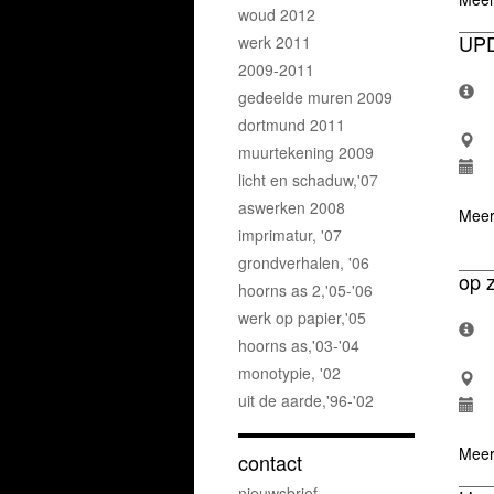
woud 2012
UP
werk 2011
2009-2011
gedeelde muren 2009
dortmund 2011
muurtekening 2009
licht en schaduw,'07
aswerken 2008
Meer
imprimatur, '07
grondverhalen, '06
op 
hoorns as 2,'05-'06
werk op papier,'05
hoorns as,'03-'04
monotypie, '02
uit de aarde,'96-'02
Meer
contact
nieuwsbrief