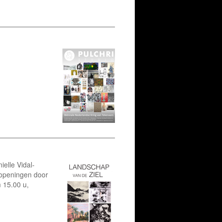
elle Vidal-
 openingen door
 15.00 u,