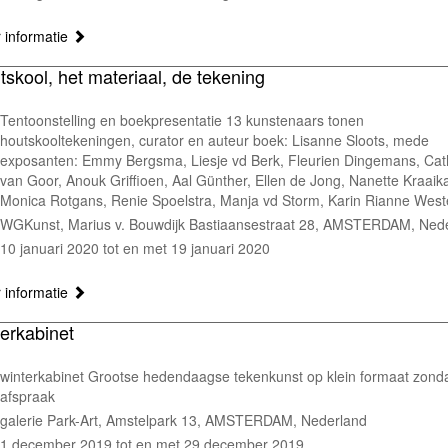
 informatie
tskool, het materiaal, de tekening
Tentoonstelling en boekpresentatie 13 kunstenaars tonen
houtskooltekeningen, curator en auteur boek: Lisanne Sloots, mede
exposanten: Emmy Bergsma, Liesje vd Berk, Fleurien Dingemans, Cath
van Goor, Anouk Griffioen, Aal Günther, Ellen de Jong, Nanette Kraai
Monica Rotgans, Renie Spoelstra, Manja vd Storm, Karin Rianne Wes
WGKunst, Marius v. Bouwdijk Bastiaansestraat 28, AMSTERDAM, Ned
10 januari 2020 tot en met 19 januari 2020
 informatie
terkabinet
winterkabinet Grootse hedendaagse tekenkunst op klein formaat zond
afspraak
galerie Park-Art, Amstelpark 13, AMSTERDAM, Nederland
1 december 2019 tot en met 29 december 2019