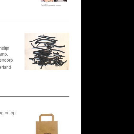
elijn
kamp,
tendorp
erland
ag en op