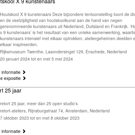
tskool X 9 kunstenaars
Houtskool X 9 kunstenaars Deze bijzondere tentoonstelling toont de div
en de veelzijdigheid van houtskoolkunst aan de hand van negen
gerenommeerde kunstenaars uit Nederland, Duitsland en Frankrijk. ‘H
x 9 kunstenaars’ is het resultaat van een unieke samenwerking, waarbi
kunstenaars intensief met elkaar optrokken, ateliergeheimen deelden 
elkaar inspireerden.
Rijksmuseum Twenthe, Lasondersingel 129, Enschede, Nederland
20 januari 2024 tot en met 5 mei 2024
 informatie
ne expositie
rt 25 jaar
retort 25 jaar, meer dan 25 open studio's
retort-ateliers, Rijnsburgstraat 74, Amsterdam, Nederland
7 oktober 2023 tot en met 8 oktober 2023
 informatie