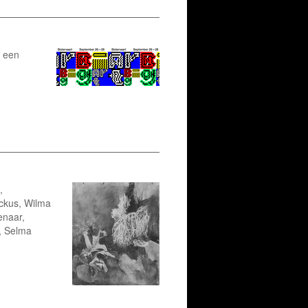
m een
,
ckus, Wilma
enaar,
, Selma