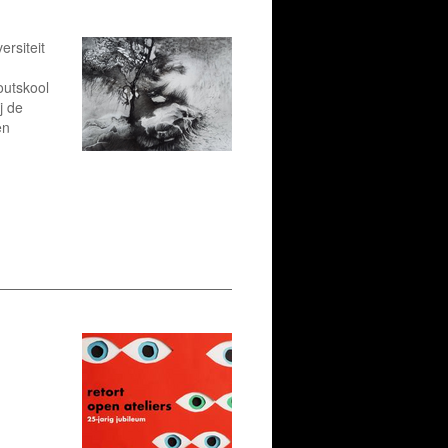
ersiteit
outskool
j de
en