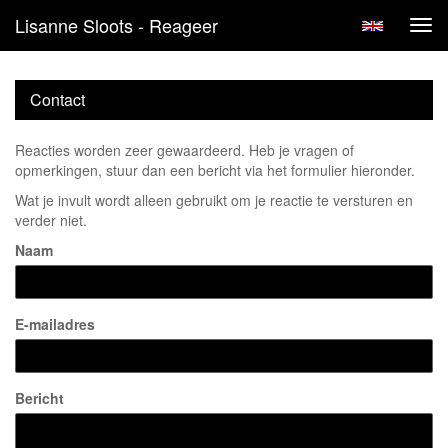
Lisanne Sloots - Reageer
Tog
navi
Contact
Reacties worden zeer gewaardeerd. Heb je vragen of
opmerkingen, stuur dan een bericht via het formulier hieronder.
Wat je invult wordt alleen gebruikt om je reactie te versturen en
verder niet.
Naam
E-mailadres
Bericht