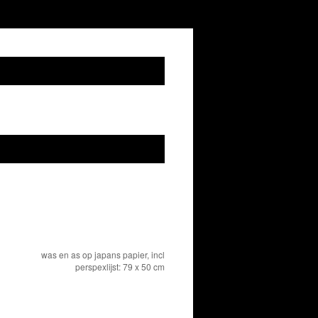
was en as op japans papier, incl
perspexlijst: 79 x 50 cm