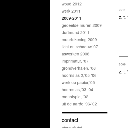
woud 2012
2011
werk 2011
z. t.
2009-2011
gedeelde muren 2009
dortmund 2011
muurtekening 2009
licht en schaduw,'07
aswerken 2008
imprimatur, '07
2009
grondverhalen, '06
z. t.
hoorns as 2,'05-'06
werk op papier,'05
hoorns as,'03-'04
monotypie, '02
uit de aarde,'96-'02
contact
nieuwsbrief