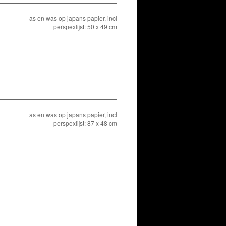
as en was op japans papier, incl
perspexlijst: 50 x 49 cm
as en was op japans papier, incl
perspexlijst: 87 x 48 cm