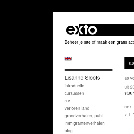
Beheer je site
of
maak een gratis ac
as
Lisanne Sloots
as v
introductie
uit 
stuur
cursussen
c.v.
2011
verloren land
z. t.
grondverhalen, publ.
immigrantenverhalen
blog