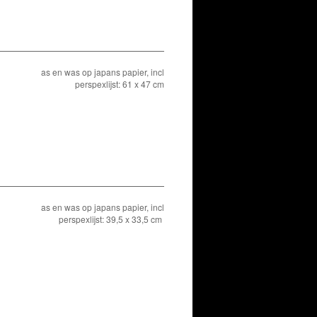
as en was op japans papier, incl
perspexlijst: 61 x 47 cm
as en was op japans papier, incl
perspexlijst: 39,5 x 33,5 cm