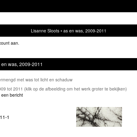
Lisanne Sloots
as en was, 2009-2011
count aan
.
 en was, 2009-2011
ermengd met was tot licht en schaduw
2009 tot 2011
(klik op de afbeelding om het werk groter te bekijken)
 een bericht
 '11-1