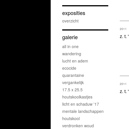
exposities
overzicht
2011
z. t.
galerie
all in one
wandering
lucht en adem
ecocide
quarantaine
vergankelijk
2011
17.5 x 25.5
z. t.
houtskoolkastjes
licht en schaduw '17
mentale landschappen
houtskool
verdronken woud