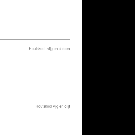
Houtskool: vijg en citroen
Houtskool vijg en olijf