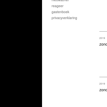
reageer
gastenboek
privacyverklaring
2019
zond
2019
zond