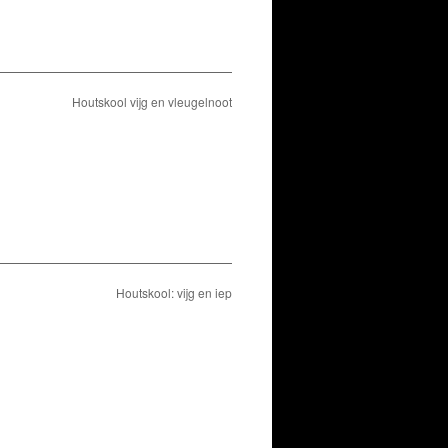
Houtskool vijg en vleugelnoot
Houtskool: vijg en iep