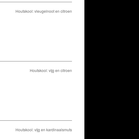
Houtskool: vleugelnoot en citroen
Houtskool: vijg en citroen
Houtskool: vijg en kardinaalsmuts