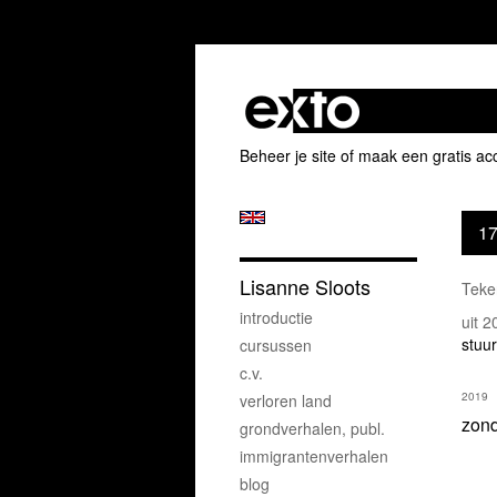
Beheer je site
of
maak een gratis ac
17
Lisanne Sloots
Teke
introductie
uit 
stuur
cursussen
c.v.
2019
verloren land
zond
grondverhalen, publ.
immigrantenverhalen
blog