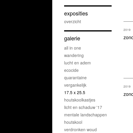
exposities
overzicht
2019
zond
galerie
all in one
wandering
lucht en adem
ecocide
quarantaine
vergankelijk
2019
17.5 x 25.5
zond
houtskoolkastjes
licht en schaduw '17
mentale landschappen
houtskool
verdronken woud