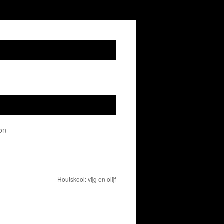
on
Houtskool: vijg en olijf