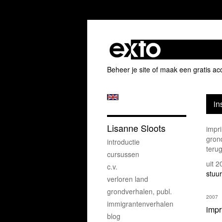
Beheer je site
of
maak een gratis ac
in
Lisanne Sloots
impri
gron
introductie
terug
cursussen
uit 
c.v.
stuur
verloren land
grondverhalen, publ.
2007
immigrantenverhalen
impr
blog