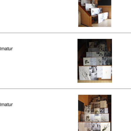
imatur
imatur