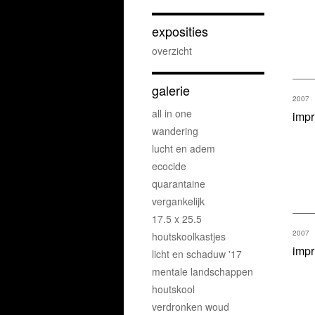
exposities
overzicht
galerie
2007
all in one
impr
wandering
lucht en adem
ecocide
quarantaine
vergankelijk
17.5 x 25.5
2007
houtskoolkastjes
impr
licht en schaduw '17
mentale landschappen
houtskool
verdronken woud