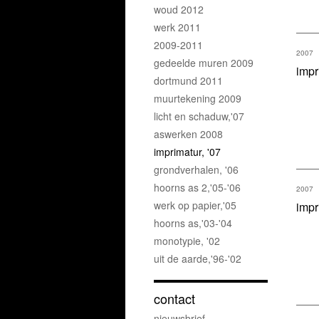
woud 2012
werk 2011
2009-2011
2007
gedeelde muren 2009
impr
dortmund 2011
muurtekening 2009
licht en schaduw,'07
aswerken 2008
imprimatur, '07
grondverhalen, '06
hoorns as 2,'05-'06
2007
werk op papier,'05
impr
hoorns as,'03-'04
monotypie, '02
uit de aarde,'96-'02
contact
nieuwsbrief