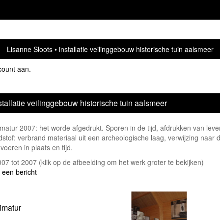
Lisanne Sloots
installatie veilinggebouw historische tuin aalsmeer
count aan
.
stallatie veilinggebouw historische tuin aalsmeer
matur 2007: het worde afgedrukt. Sporen in de tijd, afdrukken van leve
dstof: verbrand materiaal uit een archeologische laag, verwijzing naar
voeren in plaats en tijd.
2007 tot 2007
(klik op de afbeelding om het werk groter te bekijken)
 een bericht
imatur