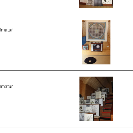
imatur
imatur