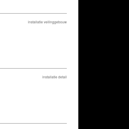
installatie veilinggebouw
installatie detail