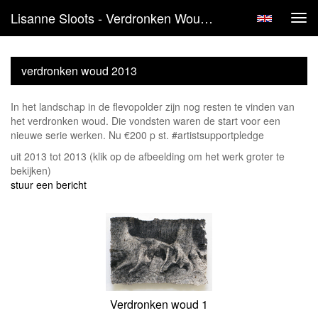
Lisanne Sloots - Verdronken Woud 2013
Tog
navi
verdronken woud 2013
In het landschap in de flevopolder zijn nog resten te vinden van
het verdronken woud. Die vondsten waren de start voor een
nieuwe serie werken. Nu €200 p st. #artistsupportpledge
uit 2013 tot 2013
(klik op de afbeelding om het werk groter te
bekijken)
stuur een bericht
Verdronken woud 1