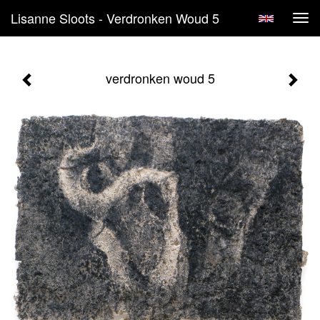
Lisanne Sloots - Verdronken Woud 5
Tog
navi
verdronken woud 5