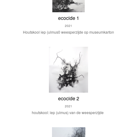
ecocide 1
2021
Houtskool iep (ulmus0 weesperzijde op museumkarton
ecocide 2
2021
houtskool: iep (ulmus) van de weesperzijde