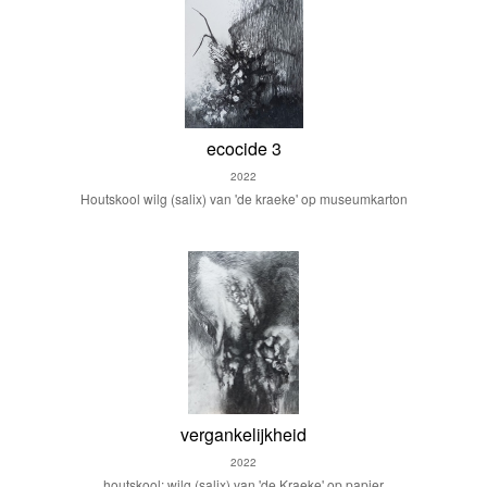
ecocide 3
2022
Houtskool wilg (salix) van 'de kraeke' op museumkarton
vergankelijkheid
2022
houtskool: wilg (salix) van 'de Kraeke' op papier