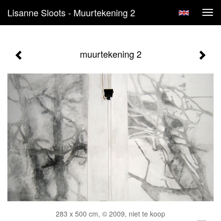
Lisanne Sloots - Muurtekening 2
Tog
navi
muurtekening 2
283 x 500 cm, © 2009, niet te koop