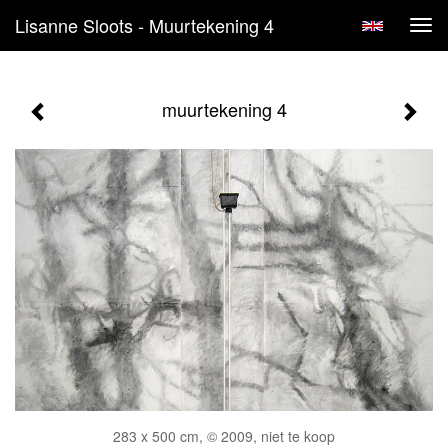
Lisanne Sloots - Muurtekening 4
Tog
navi
muurtekening 4
283 x 500 cm, © 2009, niet te koop