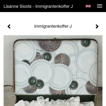
Lisanne Sloots - Immigrantenkoffer J
Tog
navi
immigrantenkoffer J