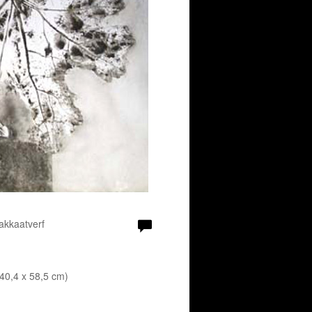
akkaatverf
 40,4 x 58,5 cm)