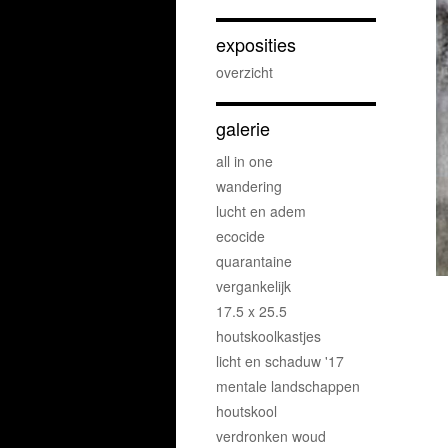
exposities
overzicht
galerie
all in one
wandering
lucht en adem
ecocide
quarantaine
vergankelijk
17.5 x 25.5
houtskoolkastjes
licht en schaduw '17
mentale landschappen
houtskool
verdronken woud