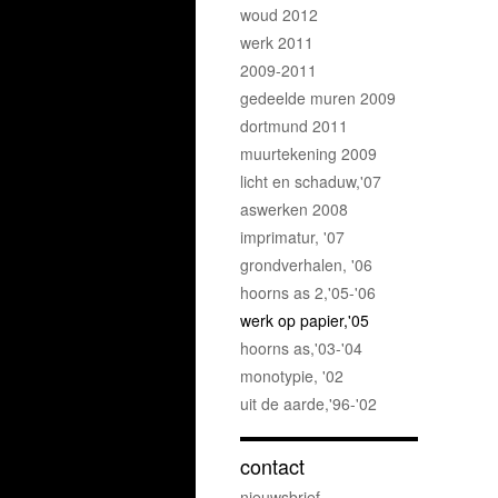
woud 2012
werk 2011
2009-2011
gedeelde muren 2009
dortmund 2011
muurtekening 2009
licht en schaduw,'07
aswerken 2008
imprimatur, '07
grondverhalen, '06
hoorns as 2,'05-'06
werk op papier,'05
hoorns as,'03-'04
monotypie, '02
uit de aarde,'96-'02
contact
nieuwsbrief