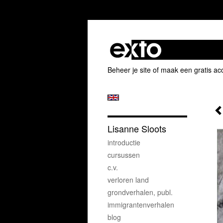
Beheer je site
of
maak een gratis ac
Lisanne Sloots
introductie
cursussen
c.v.
verloren land
grondverhalen, publ.
immigrantenverhalen
blog