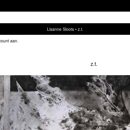
Lisanne Sloots
z.t.
count aan
.
z.t.